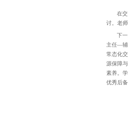
在交
讨。老师
下一
主任—辅
常态化交
源保障与
素养。学
优秀后备