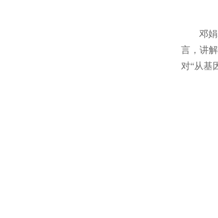
邓娟
言，讲解
对“从基