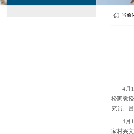
当前
4月
松家教授
究员、吕
4月
家村兴文