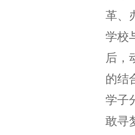
革、
学校
后，
的结
学子
敢寻