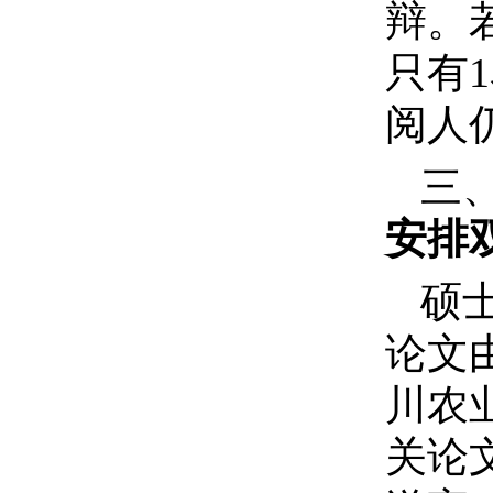
辩。
只有
阅人
三
安排
硕
论文
川农
关论