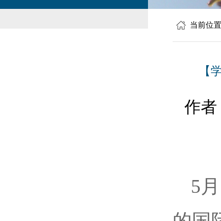
当前位
【
作者
5
的国