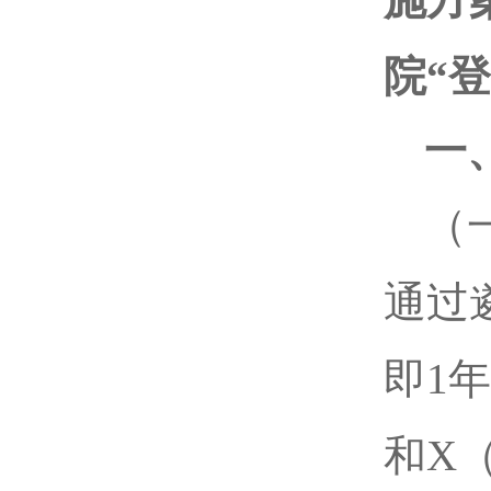
院“
一
（
通过遴
即1
和X