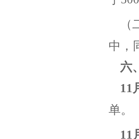
（
中，
六
11
单。
11