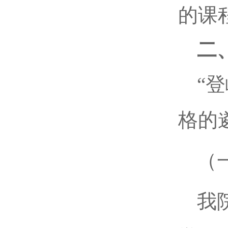
的课
二
“
格的
（
我