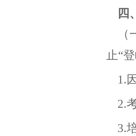
四
（
止“
1
2
3