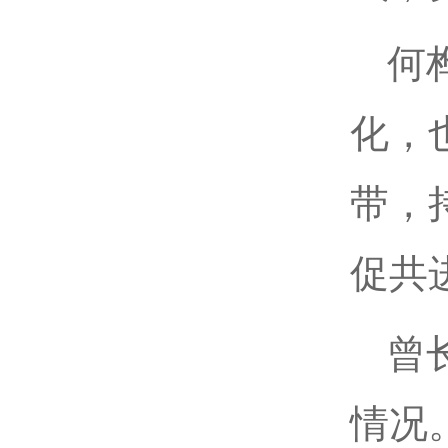
何
化，
带，
促共
曾
情况