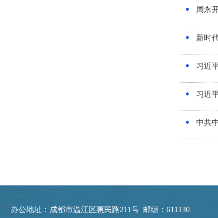
周永
新时
习近
习近
中共
办公地址：成都市温江区惠民路211号 邮编：611130