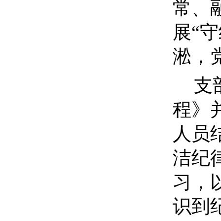
常、
展“
淞，
支
程》
人员
洁纪
习，
识到