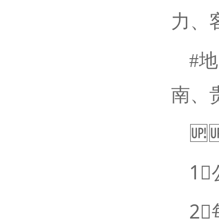
力、
#
南、

1⃣
2