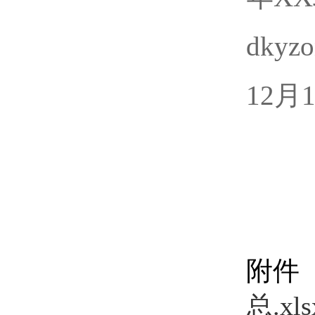
dky
12月
附件
总.xls