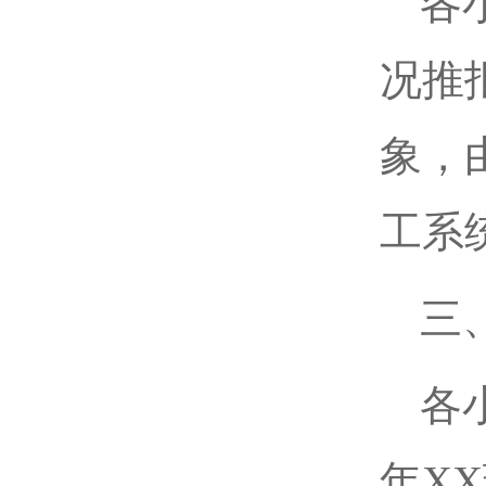
各
况推
象，
工系
三
各小
年X