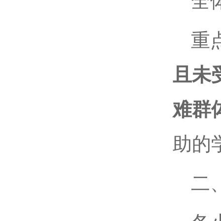
全
重
且
未
难群
助的
二