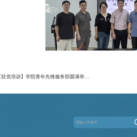
上一篇：【驻党培训】学院青年先锋服务部圆满举办2025年驻班党员培训会 筑牢班级党建工作“桥头堡”