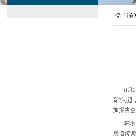
当前
8月
育”为题
加报告会
林承
观遗传调