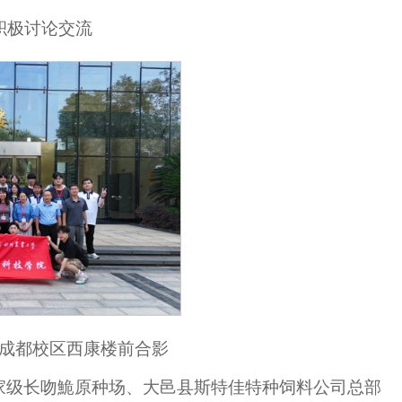
积极讨论交流
成都校区西康楼前合影
家级长吻鮠原种场、大邑县斯特佳特种饲料公司总部