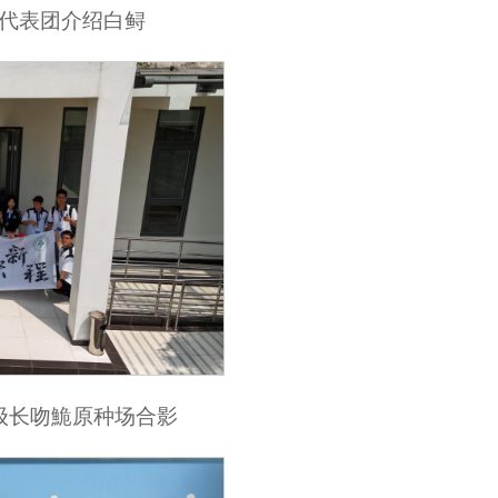
代表团介绍白鲟
级长吻鮠原种场合影