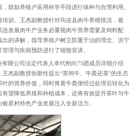
况，鼓励养殖户采用科学手段进行保种与合理利用。
殖培训。王杰副教授针对筠连县肉牛养殖情况，着
筠连发展肉牛产业务必重视肉牛营养需要及饲料配
浅出的讲解，指导养殖户树立防重于治的理念。洪宁
常管理与疾病预防进行了细致宣讲。
有限公司法定代表人幸代刚向75团成员详细介绍
王杰副教授创新性提出“茶饲牛、牛粪还茶”的生态
茶叶的营养价值，同时将黄牛粪便经过处理后转化为
仅有望降低养殖和种植成本，还将有效提升茶叶与牛
为银星村特色产业发展注入全新活力。