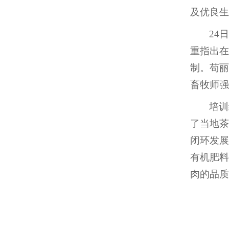
及优良生
24
重指出
制。苟丽
畜牧师强
培训
了当地茶
闭环发展
有机肥料
肉的品质