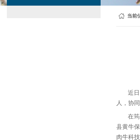
当前
近日
人，协同
在筠
县黄牛保
肉牛科技