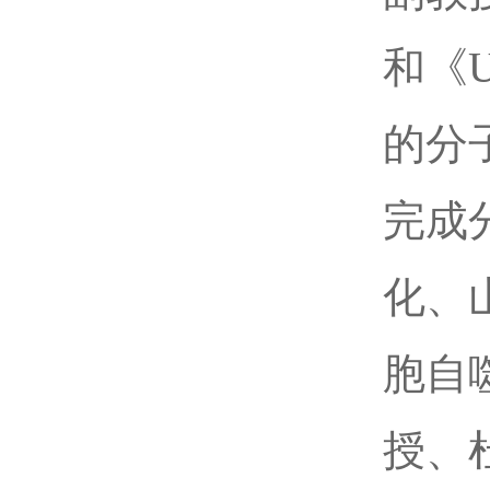
和《U
的分
完成
化、
胞自
授、