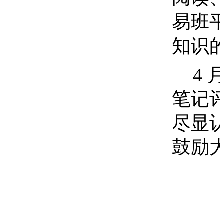
易班
知识
4
笔记
尽显
鼓励