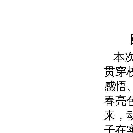
本
贯穿
感悟
春亮
来，
子在