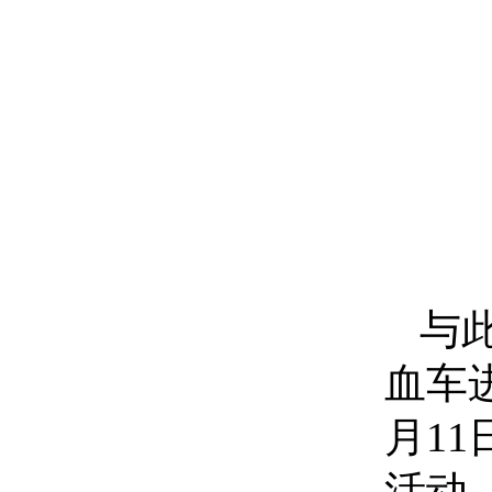
与
血车
月1
活动