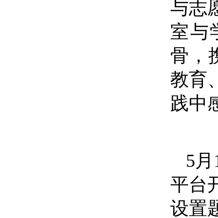
与志
室与
骨，
教育
践中
5
平台
设置