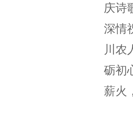
庆诗
深情
川农
砺初
薪火