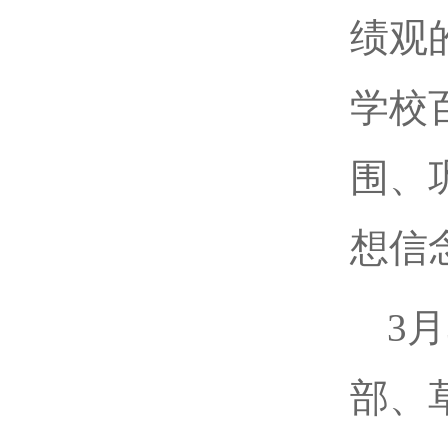
绩观
学校
围、
想信
3
部、