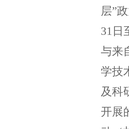
层”
31
与来
学技
及科
开展