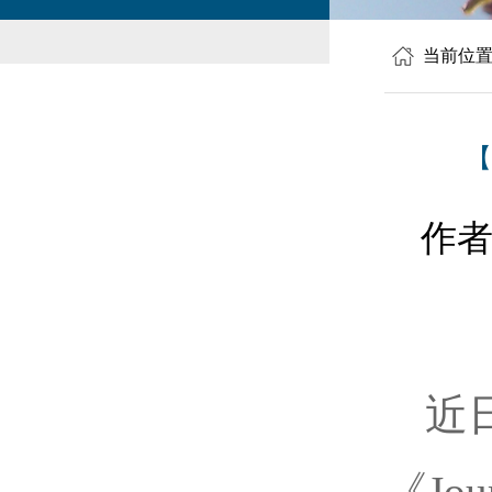
当前位
【
作
近
《Jou