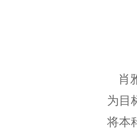
肖
为目
将本