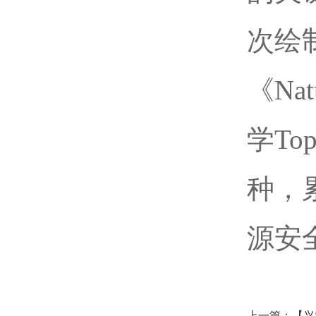
次绘
《Na
学T
种，
源安