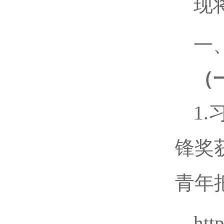
现
一
（
1
锋奖
青年
htt