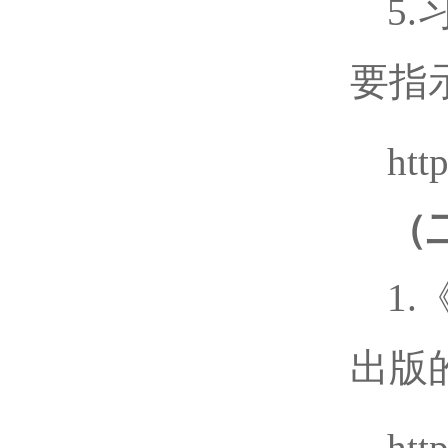
5
要指
htt
（
1
出版
htt