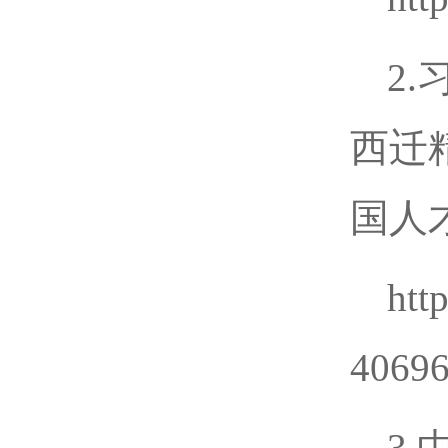
2
西迁
国人
htt
40696
3