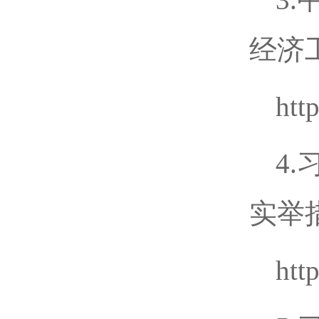
经济
htt
4
实举
htt