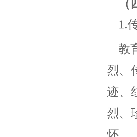
（
1
教
烈、
迹、
烈、
怀。