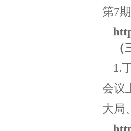
第7
htt
（
1
会议
大局
htt