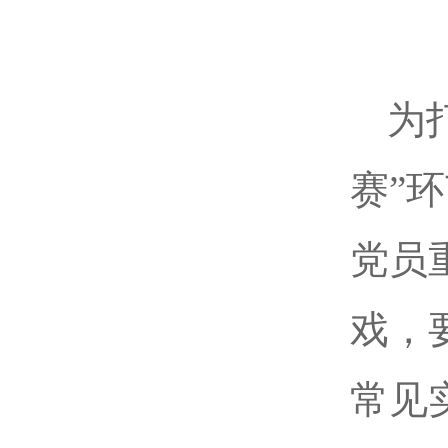
为
赛”
党员
戏，
常见