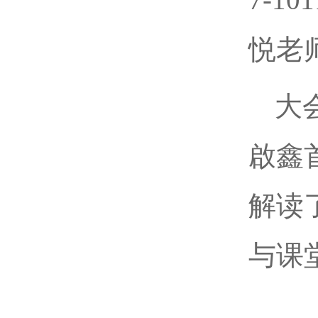
悦老
大
啟鑫
解读
与课