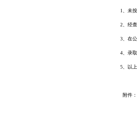
1、未
2、经
3、在
4、录
5、以
附件：
四