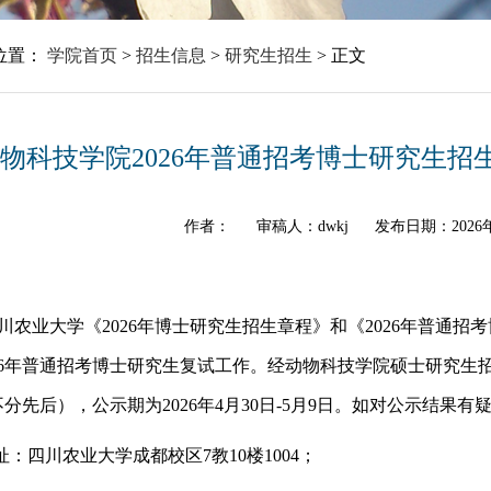
位置：
学院首页
>
招生信息
>
研究生招生
>
正文
物科技学院2026年普通招考博士研究生招
作者：
审稿人：dwkj
发布日期：2026年
川农业大学《
2026年博士研究生招生章程》和《2026年普通
026年普通招考博士研究生复试工作。经动物科技学院硕士研究生
不分先后）
，
公示期
为
2026
年
4
月
30
日
-
5
月
9
日。
如对公示结果有
址：四川农业大学成都校区
7教10楼1004；