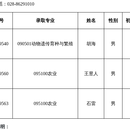
话：
028-86291010
号
录取专业
姓名
性别
9540
090501动物遗传育种与繁殖
胡海
男
9560
095100农业
王昱人
男
9563
095100农业
石雷
男
明：