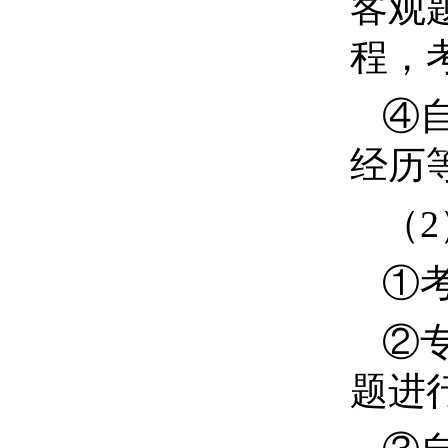
客观
程，
④
经历
（
2
①
②
题进