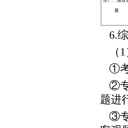
水产、渔业
展
6.
（
1
①
②
题进
③