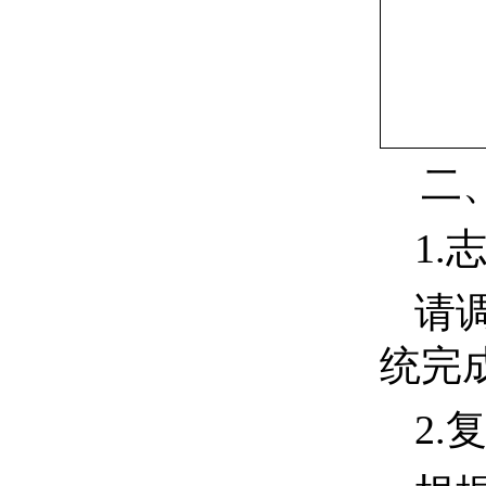
二
1.
请
统完
2.