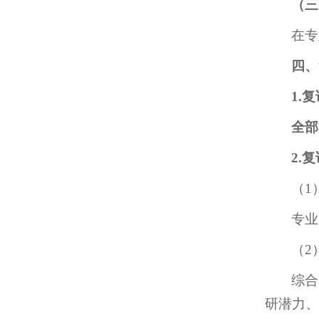
（三
在专
四、
1.
全部
2.
（1
专业
（2
综合
研潜力、