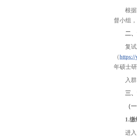
根据
督小组
二、
复试
（
https:/
年硕士研
入群
三、
（一
1.
进入