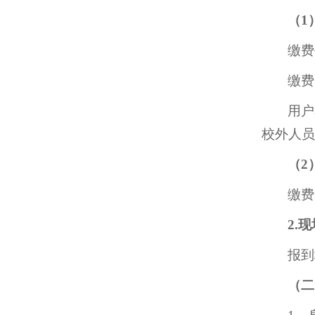
（1
缴费
缴费
用户
校外人员
（2
缴费
2.
报到
（二