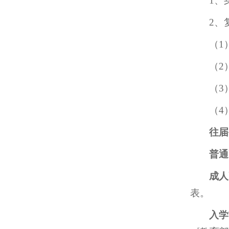
1、
2、
（1
（2
（3
（4
往届
普通
成人
表。
入学