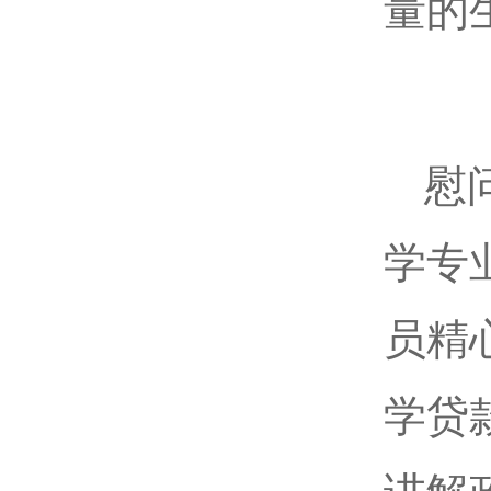
量的
慰
学专
员精
学贷