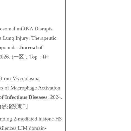
osomal miRNA Disrupts
 Lung Injury: Therapeutic
ompounds.
Journal of
026. (一区，Top，IF:
es from Mycoplasma
rs of Macrophage Activation
of Infectious Diseases
. 2024.
) 自然指数期刊
molog 2-mediated histone H3
n silences LIM domain-