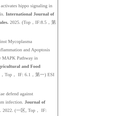
 activates hippo signaling in
is.
International Journal of
les.
2025. (Top，IF:8.5，第
ainst Mycoplasma
nflammation and Apoptosis
he MAPK Pathway in
gricultural and Food
一区，Top， IF: 6.1，第一)
ESI
lae defend against
um infection.
Journal of
. 2022. (一区, Top， IF: