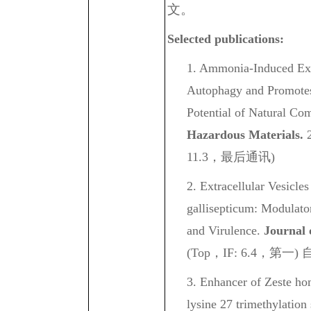
文。
Selected publications:
1. Ammonia-Induced Ex
Autophagy and Promotes
Potential of Natural C
Hazardous Materials.
2
11.3，最后通讯)
2. Extracellular Vesicl
gallisepticum: Modulato
and Virulence.
Journal 
(Top，IF: 6.4，第一
3. Enhancer of Zeste ho
lysine 27 trimethylatio