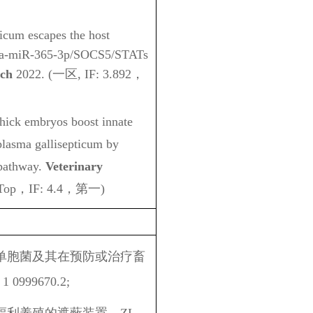
icum escapes the host
ga-miR-365-3p/SOCS5/STATs
rch
2022. (一区, IF: 3.892，
chick embryos boost innate
lasma gallisepticum by
pathway.
Veterinary
Top
，
IF: 4.4
，第一
)
巨单胞菌及其在预防或治疗畜
0999670.2;