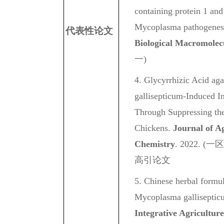
containing protein 1 and
Mycoplasma pathogenes
代表性论文
Biological Macromolecu
一)
4. Glycyrrhizic Acid ag
gallisepticum-Induced I
Through Suppressing t
Chickens.
Journal of A
Chemistry
. 2022. (
高引论文
5. Chinese herbal formu
Mycoplasma galliseptic
Integrative Agriculture