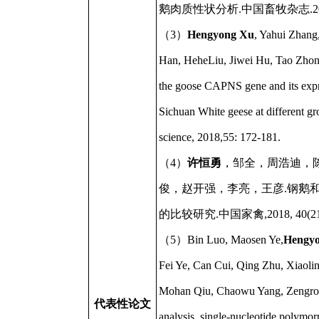
鹅肉质性状分析.中国畜牧杂志.2019,5
（3）
Hengyong Xu
, Yahui Zhang
Han, HeheLiu, Jiwei Hu, Tao Zhong
the goose CAPNS gene and its expre
Sichuan White geese at different gr
science, 2018,55: 172-181.
（4）
许恒勇
，邹全，周浩迪，
俊，赵开强，李亮，王彦.钢鹅
的比较研究.中国家禽,2018, 40(21):
（5）Bin Luo, Maosen Ye,
Hengy
Fei Ye, Can Cui, Qing Zhu, Xiaoli
Mohan Qiu, Chaowu Yang, Zengro
代表性论文
analysis, single-nucleotide polymo