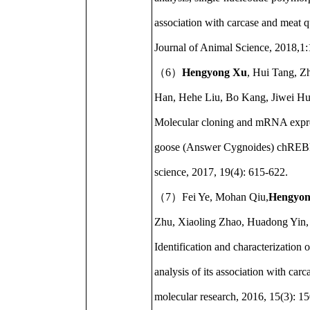
association with carcase and meat qua
Journal of Animal Science, 2018,1:
（6）
Hengyong Xu
, Hui Tang, Z
Han, Hehe Liu, Bo Kang, Jiwei Hu
Molecular cloning and mRNA expre
goose (Answer Cygnoides) chREBP g
science, 2017, 19(4): 615-622.
（7）Fei Ye, Mohan Qiu,
Hengyon
Zhu, Xiaoling Zhao, Huadong Yin,
Identification and characterizatio
analysis of its association with carc
molecular research, 2016, 15(3): 1