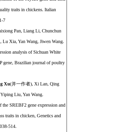
lity traits in chickens. Italian
1-7
hixiong Pan, Liang Li, Chunchun
, Lu Xia, Yan Wang, Jiwen Wang.
ssion analysis of Sichuan White
ene, Brazilian journal of poultry
g Xu
(并一作者), Xi Lan, Qing
 Yiping Liu, Yan Wang.
n of the SREBF2 gene expression and
ass traits in chicken, Genetics and
5038-514.