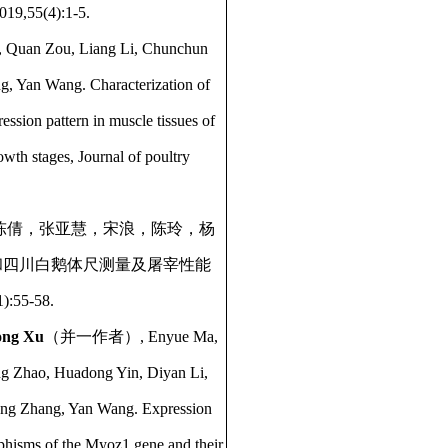
5(4):1-5.
, Quan Zou, Liang Li, Chunchun
, Yan Wang. Characterization of
ssion pattern in muscle tissues of
owth stages, Journal of poultry
陈倩，张亚慧，宋浪，陈玲，杨
和四川白鹅体尺测量及屠宰性能
55-58.
ong Xu
（并一作者）, Enyue Ma,
ng Zhao, Huadong Yin, Diyan Li,
ng Zhang, Yan Wang. Expression
rphisms of the Myoz1 gene and their