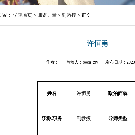
位置：
学院首页
>
师资力量
>
副教授
>
正文
许恒勇
作者：
审稿人：boda_zjy
发布日期：2020
姓名
许恒勇
政治面貌
职称
/
职务
副教授
导师类型