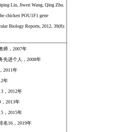
iping Liu, Jiwen Wang, Qing Zhu.
 the chicken POU1F1 gene
ecular Biology Reports, 2012, 39(8):
师，2007年
先进个人，2008年
2011年
2年
，2012年
，2013年
，2015年
名16，2019年