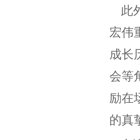
此
宏伟
成长
会等
励在
的真