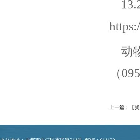
13.
https
动
（09