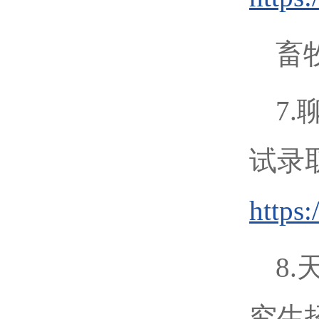
畜牧
7
试录
https
8
究生