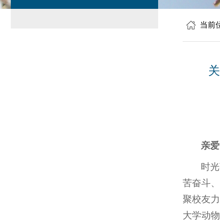
当前
关
亲爱
时光
苦奋斗、
聚校友力
大学动物