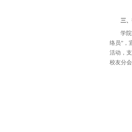
三、
学院
络员”，
活动，支
校友分会