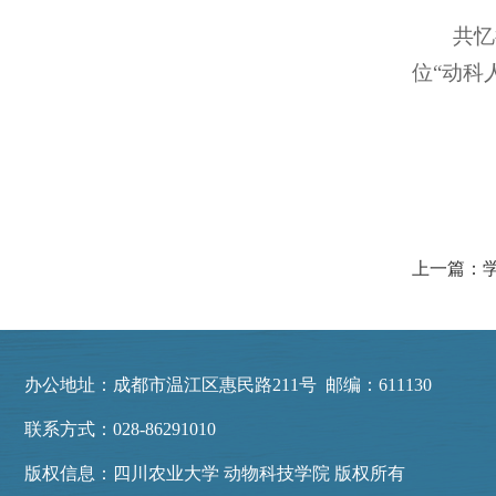
共忆
位“动科
办公地址：成都市温江区惠民路211号 邮编：611130
联系方式：028-86291010
版权信息：四川农业大学 动物科技学院 版权所有