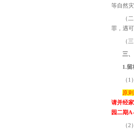
等自然灾
（二
罪，遇可
（三
三、
1.
（1
原则
请并经家
园二期A
（2