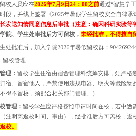
留校人员应在
202
6
年7月
9
日24：00
之前
通过“智慧学
时段，并线上签署《2025年暑假学生留校安全自律承
长发送知情同意信息后审批（注意：确因科研实验等
学院、学生处审批后方可留校，
未经批准，不得擅自
生处批准后，加入学院2026年暑假留校群：90426924
）留校管理
管理：
留校学生住宿由宿舍管理科统筹安排，须严格
归宿、留宿他人，严禁使用违规电器、明火等危险物
不得不留校，须配合相关部门管理。）
校管理：
留校学生应严格按照申请时间在校，若中途
（注明离返校时间、事由），经批准后方可离校，返
返校。