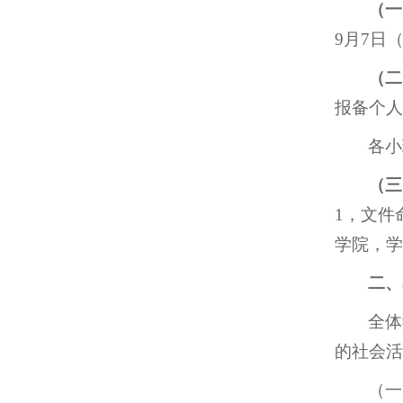
（一
9月7日
（
二
报备个人
各小
（三
1，文件
学院，学
二、
全体
的社会活
（一