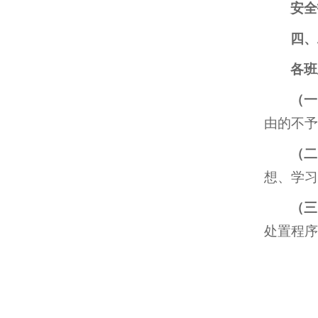
安全
四、
各班
（一
由的不予
（二
想、学习
（三
处置程序