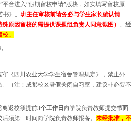
工”平台进入“假期留校申请”版块，如实填写留校原
诺书》。
班主任审核前请务必与学生家长确认情
特殊原因留校的需提供课题组负责人同意截图）
。
经
留校。
4。
遵守《四川农业大学学生宿舍管理规定》，禁止外
品。（注：成都校区暑假关闭自习室，建议非必要不
需离返校须提前
3个工作日
向学院负责教师提交
书面
校后须第一时间向学院负责教师报备。
未经批准，不