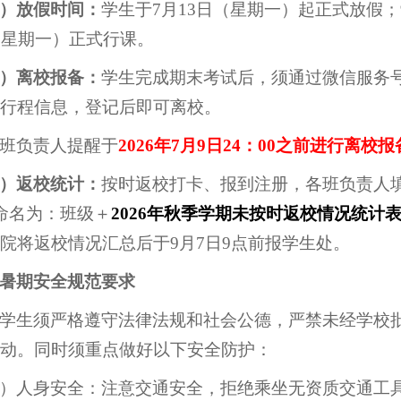
）放假时间：
学生于7月13日（星期一）起正式放假；
（星期一）正式行课。
）离校报备：
学生完成期末考试后，须通过微信服务号“
行程信息，登记后即可离校。
班负责人提醒于
202
6
年7月
9
日24：00
之前
进行离校报
）返校统计：
按时返校打卡、报到注册，各班负责人
命名为：班级＋
20
26年秋季学期未按时返校情况统计
院将返校情况汇总后于9月7日9点前报学生处。
暑期安全规范要求
学生须严格遵守法律法规和社会公德，严禁未经学校批
动。同时须重点做好以下安全防护：
）人身安全：注意交通安全，拒绝乘坐无资质交通工