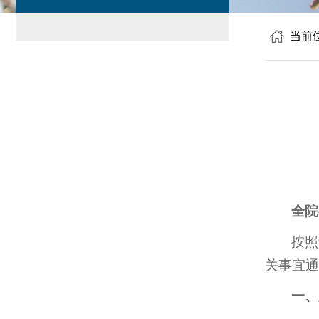
当前
全院
按照
关事宜通
一、