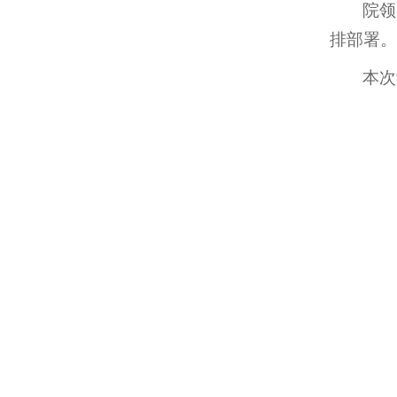
院领
排部署。
本次