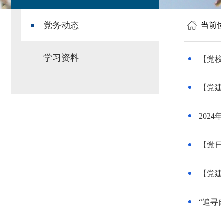
党务动态
当前
学习资料
【党校
【党
202
【党日
【党建
“追寻